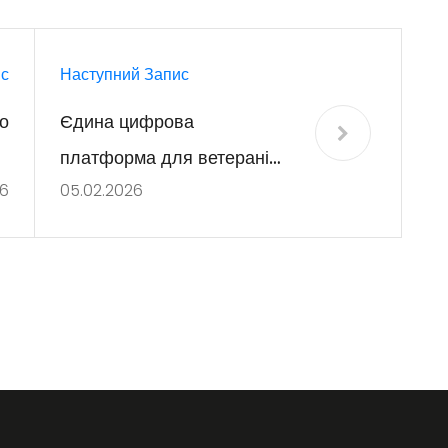
с
Наступний Запис
о
Єдина цифрова
я
платформа для ветеранів
26
05.02.2026
 в
та їхніх родин – Ветеран
у
PRO!
лі
з
а
з
ю