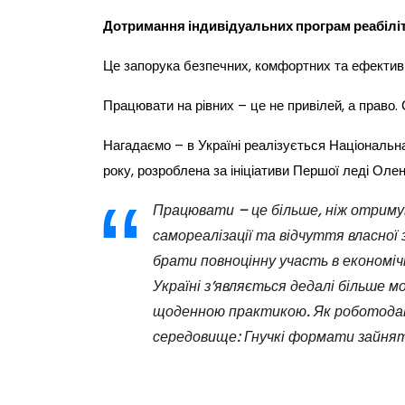
Дотримання індивідуальних програм реабіліт
Це запорука безпечних, комфортних та ефективн
Працювати на рівних – це не привілей, а право.
Нагадаємо – в Україні реалізується Національна
року, розроблена за ініціативи Першої леді Оле
Працювати – це більше, ніж отриму
самореалізації та відчуття власної
брати повноцінну участь в економіч
Україні з’являється дедалі більше 
щоденною практикою. Як роботодав
середовище: Гнучкі формати зайня