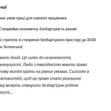
ації
их умов праці для кожного працівника.
 Створюймо економічну безбар’єрність разом!
 стратегія зі створення безбар’єрного простору до 2030
ни Зеленської.
вати дохід. Це шлях до незалежності,
 значущості. Люди з інвалідністю мають право
ному житті країни на рівних умовах. Сьогодні в
можливостей, щоб це право стало реальною
ці можуть створити безбар’єрне робоче
тості…