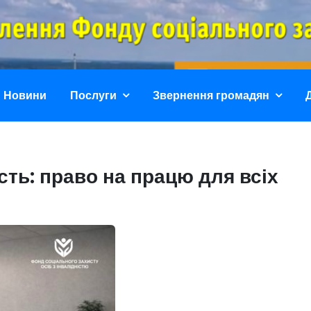
Полтавське Облас
Фонду Соціального Захисту Осіб З Інвалідністю
Новини
Послуги
Звернення громадян
сть: право на працю для всіх