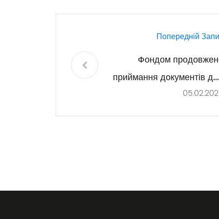
Попередній Запи
Фондом продовжен
приймання документів дл
05.02.20
участі
експериментальном
проекті із закупів
соціальної послуги 
комплексного розвитку т
догляду дітей 
інвалідніст