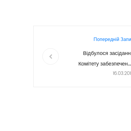
Попередній Запи
Відбулося засіданн
Комітету забезпеченн
16.03.20
доступності людей 
інвалідністю до об’єкт
соціальної інфраструктур