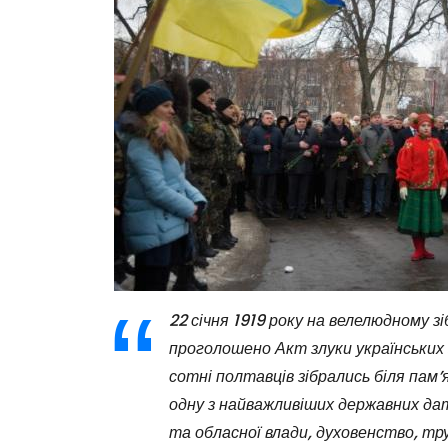
22 січня 1919 року на велелюдному зі
проголошено Акт злуки українських зе
сотні полтавців зібрались біля пам
одну з найважливіших державних да
та обласної влади, духовенство, тр