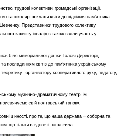
ство, трудові колективи, громадські організації,
во та школярі поклали квіти до підніжжя пам’ятника
Шевченку. Представники трудового колективу
ьного захисту інвалідів також взяли участь у
ись біля меморіальної дошки Голові Директорії,
та покладанням квітів до пам’ятника українському
теоретику і організатору кооперативного руху, педагогу,
ському музично-драматичному театрі ім.
 присвячуємо свій полтавський танок».
овні цінності, про те, що наша держава – соборна та
тим, що тільки в єдності наша сила