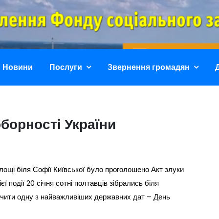
Полтавське Облас
Фонду Соціального Захисту Осіб З Інвалідністю
Новини
Послуги
Звернення громадян
борності України
площі біля Софії Київської було проголошено Акт злуки
єї події 20 січня сотні полтавців зібрались біля
ачити одну з найважливіших державних дат – День