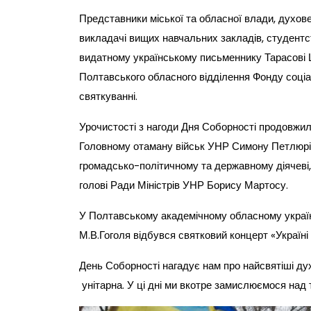
Представники міської та обласної влади, духовен
викладачі вищих навчальних закладів, студентст
видатному українському письменнику Тарасові 
Полтавського обласного відділення Фонду соціал
святкуванні.
Урочистості з нагоди Дня Соборності продовжил
Головному отаману військ УНР Симону Петлюрі 
громадсько-політичному та державному діячеві, 
голові Ради Міністрів УНР Борису Мартосу.
У Полтавському академічному обласному україн
М.В.Гоголя відбувся святковий концерт «Україні
День Соборності нагадує нам про найсвятіші дух
унітарна. У ці дні ми вкотре замислюємося над 