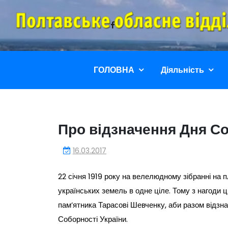
Перейти
до
вмісту
ГОЛОВНА
Діяльність
Про відзначення Дня Со
16.03.2017
22 січня 1919 року на велелюдному зібранні на 
українських земель в одне ціле. Тому з нагоди ці
пам’ятника Тарасові Шевченку, аби разом відзн
Соборності України.