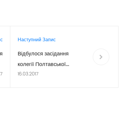
с
Наступний Запис
я
Відбулося засідання
я
колегії Полтавської
17
16.03.2017
з
обласної державної
ів
адміністрації
и