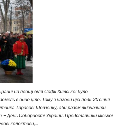
бранні на площі біля Софії Київської було
мель в одне ціле. Тому з нагоди цієї події 20 січня
’ятника Тарасові Шевченку, аби разом відзначити
т – День Соборності України. Представники міської
удові колективи,…