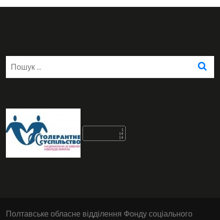
Пошук:
Полтавське обласне відділення Фонду соціального