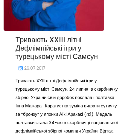
Тривають XXIII літні
Дефлімпійські ігри у
турецькому місті Самсун
26.07.2017
Тривають XXIII літні Дефлімпійські ігри у
турецькому місті Самсун. 24 липня в скарбничку
збірної України свій доробок поклала і полтавка
Інна Мажара. Каратистка зуміла виграти сутичку
за “бронзу” у японки Аїкі Аракакі (4:1). Медаль
полтавки стала 34-ою в скарбничці національної
дефлімпійської збірної команди України. Відтак,