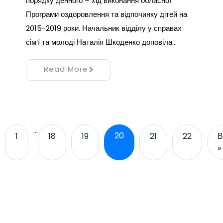
порядку денного – хід виконання обласної
Програми оздоровлення та відпочинку дітей на
2015-2019 роки. Начальник відділу у справах
сім’ї та молоді Наталія Шкоденко доповіла…
Read More
…
20
1
18
19
21
22
В
»