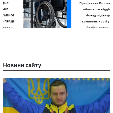
Працівники Полтавського
обласного відділення
Фонду підвищили
компетентності у сфері
безбар’єрності та
інклюзивної комунікації.
від
Фонд соціального захисту осіб
з інвалідністю
13.07.2026
Новини сайту